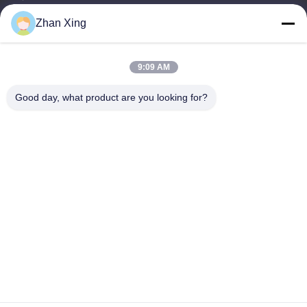
टेलीफोन
Zhan Xing
86-0755-29932659
9:09 AM
Good day, what product are you looking for?
चीन अच्छी गुणवत्ता पीपी पट्टा बनाने की मशीन आपूर्तिकर्ता. कॉपीराइट © -2026
Shenzhen Yong Xing Zhan Xing Technology Co,. Ltd. सभी अधिकार
सुरक्षित हैं।
गोपनीयता नीति
|
साइटमैप