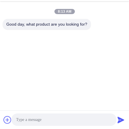
पीपी बेल्ट स्ट्रैपिंग रोल विनिर्माण मशीन
8:13 AM
Good day, what product are you looking for?
संबंधित उत्पाद
उच्च उत्पादकता पूर्ण स्वचालित
विनिर्माण संयंत्र के लिए
संचालन के साथ एकल पेंच पीपी
स्वचालित उच्च परिशुद्धता 9 मिमी