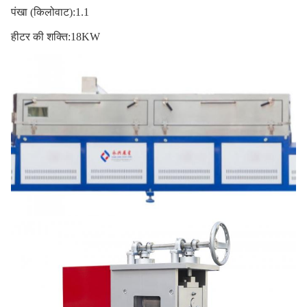
पंखा (किलोवाट):1.1
हीटर की शक्ति:18KW