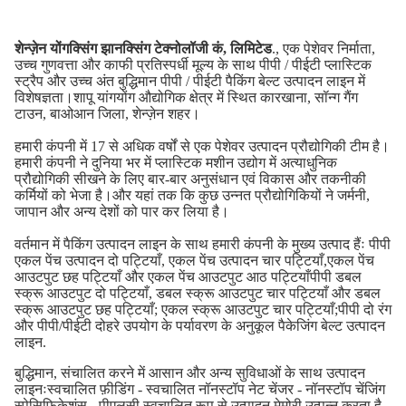
शेन्ज़ेन योंगक्सिंग झानक्सिंग टेक्नोलॉजी कं, लिमिटेड
., एक पेशेवर निर्माता,
उच्च गुणवत्ता और काफी प्रतिस्पर्धी मूल्य के साथ पीपी / पीईटी प्लास्टिक
स्ट्रैप और उच्च अंत बुद्धिमान पीपी / पीईटी पैकिंग बेल्ट उत्पादन लाइन में
विशेषज्ञता।शापू यांगयोंग औद्योगिक क्षेत्र में स्थित कारखाना, सॉन्ग गैंग
टाउन, बाओआन जिला, शेन्ज़ेन शहर।
हमारी कंपनी में 17 से अधिक वर्षों से एक पेशेवर उत्पादन प्रौद्योगिकी टीम है।
हमारी कंपनी ने दुनिया भर में प्लास्टिक मशीन उद्योग में अत्याधुनिक
प्रौद्योगिकी सीखने के लिए बार-बार अनुसंधान एवं विकास और तकनीकी
कर्मियों को भेजा है।और यहां तक कि कुछ उन्नत प्रौद्योगिकियों ने जर्मनी,
जापान और अन्य देशों को पार कर लिया है।
वर्तमान में पैकिंग उत्पादन लाइन के साथ हमारी कंपनी के मुख्य उत्पाद हैंः पीपी
एकल पेंच उत्पादन दो पट्टियाँ, एकल पेंच उत्पादन चार पट्टियाँ,एकल पेंच
आउटपुट छह पट्टियाँ और एकल पेंच आउटपुट आठ पट्टियाँपीपी डबल
स्क्रू आउटपुट दो पट्टियाँ, डबल स्क्रू आउटपुट चार पट्टियाँ और डबल
स्क्रू आउटपुट छह पट्टियाँ; एकल स्क्रू आउटपुट चार पट्टियाँ;पीपी दो रंग
और पीपी/पीईटी दोहरे उपयोग के पर्यावरण के अनुकूल पैकेजिंग बेल्ट उत्पादन
लाइन.
बुद्धिमान, संचालित करने में आसान और अन्य सुविधाओं के साथ उत्पादन
लाइनःस्वचालित फ़ीडिंग - स्वचालित नॉनस्टॉप नेट चेंजर - नॉनस्टॉप चेंजिंग
स्पेसिफिकेशंस - पीएलसी स्वचालित रूप से उत्पादन मेमोरी उत्पन्न करता है -