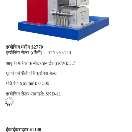
इम्बोसिंग मशीन $2770
इम्बोसिंग रोलर ((मिमी):2- ₹155.5×150
आवृत्ति परिवर्तक मोटर/इन्वर्टर ((KW): 3.7
गूंजने की शैलीः सिंक्रोनस बेल्ट
गति रेंज ((m/min): 0-300
इम्बोसिंग रोलर सामग्री: SKD-11
इंक/इंकराइटर $1100