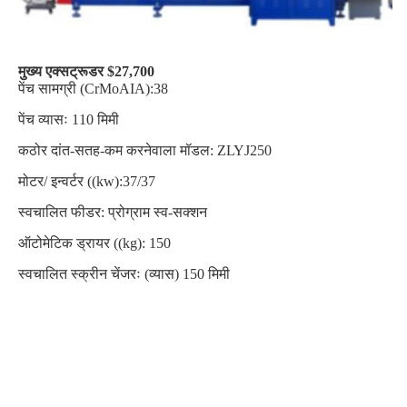
मुख्य एक्सट्रूडर $27,700
पेंच सामग्री (CrMoAIA):38
पेंच व्यासः 110 मिमी
कठोर दांत-सतह-कम करनेवाला मॉडल: ZLYJ250
मोटर/ इन्वर्टर ((kw):37/37
स्वचालित फीडर: प्रोग्राम स्व-सक्शन
ऑटोमेटिक ड्रायर ((kg): 150
स्वचालित स्क्रीन चेंजरः (व्यास) 150 मिमी