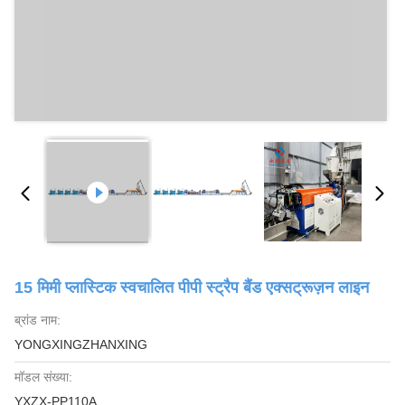
15 मिमी प्लास्टिक स्वचालित पीपी स्ट्रैप बैंड एक्सट्रूज़न लाइन
ब्रांड नाम:
YONGXINGZHANXING
मॉडल संख्या:
YXZX-PP110A