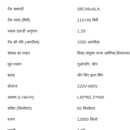
पेंच सामग्री
38CrMoALA
पेंच व्यास (मिमी)
110+90 मिमी
स्क्रू एल/डी अनुपात
1:29
पेंच की गति (आरपीएम)
1000 आरपीएम
शोरूम का स्थान
मिस्र,संयुक्त राज्य अमेरिका,वियतनाम
मूल स्थान
गुआंग्डोंग, चीन
ब्रांड
योंग शिंग झान शिंग
वोल्टेज
220V-480V
आयाम (L×W×H)
L40*W1.5*H40
शक्ति (किलोवाट)
60 किलोवाट
वजन
12000 किलो