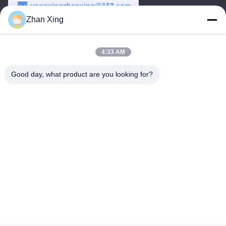
yongxingzhanxing@163.com
Zhan Xing
कार्य समय
8:00-20:00
4:33 AM
हमारा पता
Good day, what product are you looking for?
पता
नं. 43-101, मेयिंगसेन, शिनपोतु, शिनकियांग समुदाय, शिनहु स्ट्रीट, गुआंगमिंग जिला,
शेन्ज़ेन
टेलीफोन
86-0755-29932659
चीन अच्छी गुणवत्ता पीपी पट्टा बनाने की मशीन आपूर्तिकर्ता. कॉपीराइट © -2026
Shenzhen Yong Xing Zhan Xing Technology Co,. Ltd. सभी अधिकार