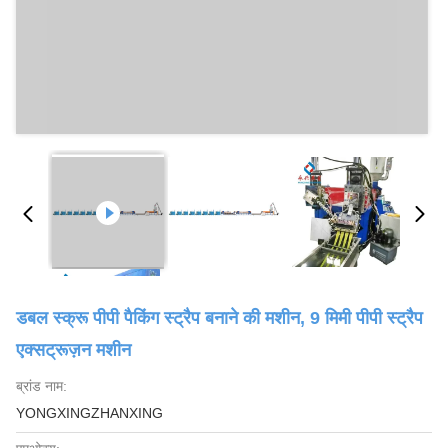
डबल स्क्रू पीपी पैकिंग स्ट्रैप बनाने की मशीन, 9 मिमी पीपी स्ट्रैप
एक्सट्रूज़न मशीन
ब्रांड नाम:
YONGXINGZHANXING