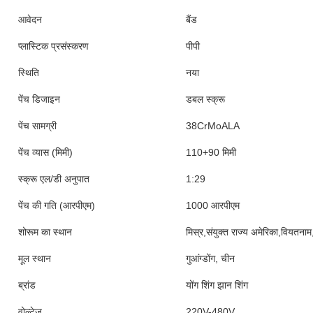
आवेदन
बैंड
प्लास्टिक प्रसंस्करण
पीपी
स्थिति
नया
पेंच डिजाइन
डबल स्क्रू
पेंच सामग्री
38CrMoALA
पेंच व्यास (मिमी)
110+90 मिमी
स्क्रू एल/डी अनुपात
1:29
पेंच की गति (आरपीएम)
1000 आरपीएम
शोरूम का स्थान
मिस्र,संयुक्त राज्य अमेरिका,वियतनाम
मूल स्थान
गुआंग्डोंग, चीन
ब्रांड
योंग शिंग झान शिंग
वोल्टेज
220V-480V