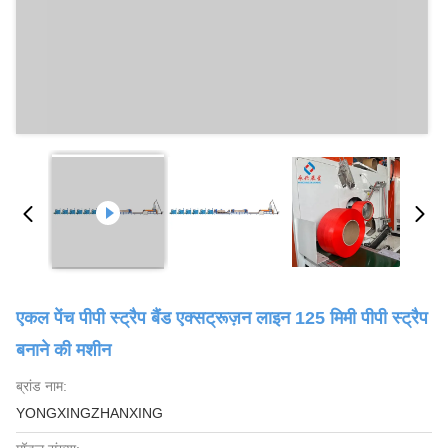
एकल पेंच पीपी स्ट्रैप बैंड एक्सट्रूज़न लाइन 125 मिमी पीपी स्ट्रैप
बनाने की मशीन
ब्रांड नाम:
YONGXINGZHANXING