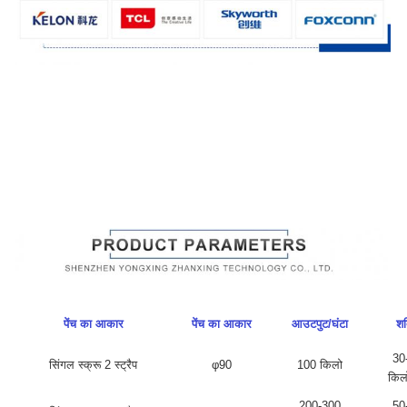
पेंच का आकार
पेंच का आकार
आउटपुट/घंटा
शक
30
सिंगल स्क्रू 2 स्ट्रैप
φ90
100 किलो
किल
200-300
50