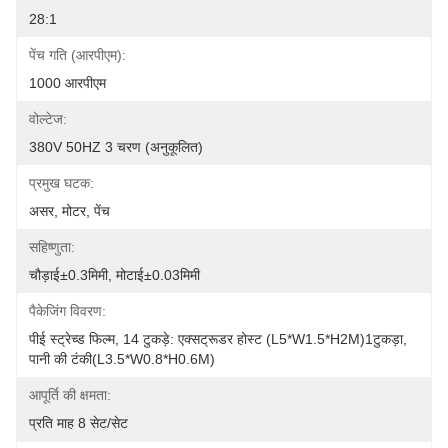
28:1
पेंच गति (आरपीएम):
1000 आरपीएम
वोल्टेज:
380V 50HZ 3 चरण (अनुकूलित)
प्रमुख घटक:
असर, मोटर, पेंच
सहिष्णुता:
चौड़ाई±0.3मिमी, मोटाई±0.03मिमी
पैकेजिंग विवरण:
पीई स्ट्रेच्ड फिल्म, 14 टुकड़े: एक्सट्रूडर होस्ट (L5*W1.5*H2M)1टुकड़ा, 
पानी की टंकी(L3.5*W0.8*H0.6M)
आपूर्ति की क्षमता:
प्रति माह 8 सेट/सेट