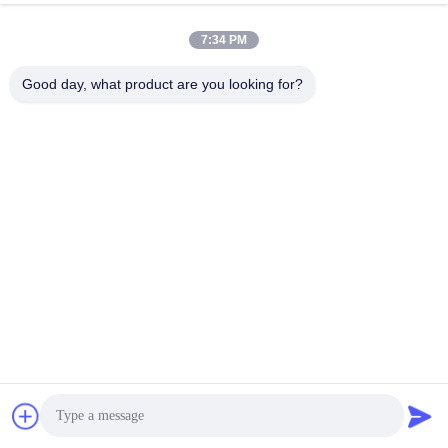
7:34 PM
संबंधित उत्पाद
Good day, what product are you looking for?
पूरी तरह से स्वचालित एकल पेंच
9 मिमी पीपी स्ट्रैप बैंड
प्लास्टिक पीपी पट्टा बैंड
एक्सट्रूज़न लाइन, पीपी पैकिंग
एक्सट्रूज़न लाइन
बेल्ट एक्सट्रूज़न मशीन
सबसे अच्छी कीमत पाएं
सबसे अच्छी कीमत पाएं