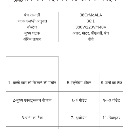
पेंच सामग्री
38CrMoALA
स्क्रू एल/डी अनुपात
36:1
वोल्टेज
380V/220V/440V
मुख्य घटक
असर, मोटर, पीएलसी, पेंच
अंतिम उत्पाद
पीपी
1- कच्चे माल को खिलाने की मशीन
5-स्ट्रेचिंग ओवन
9-पानी का टैंक
2-मुख्य एक्सट्रूज़न सेक्शन
६-२ गोडेट
१०-३ गोडेट
3-पानी का टैंक
7- इम्बोसिंग
11-रिवाइडर