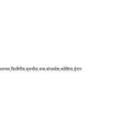
ियतनाम,फिलीपींस,ब्राजील,रूस,बांग्लादेश,मलेशिया,ईरान