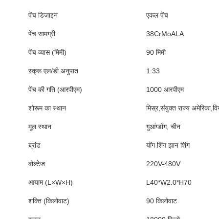
पेंच डिजाइन
एकल पेंच
पेंच सामग्री
38CrMoALA
पेंच व्यास (मिमी)
90 मिमी
स्क्रू एल/डी अनुपात
1:33
पेंच की गति (आरपीएम)
1000 आरपीएम
शोरूम का स्थान
मिस्र,संयुक्त राज्य अमेरिका,व
मूल स्थान
गुआंग्डोंग, चीन
ब्रांड
योंग शिंग झान शिंग
वोल्टेज
220V-480V
आयाम (L×W×H)
L40*W2.0*H70
शक्ति (किलोवाट)
90 किलोवाट