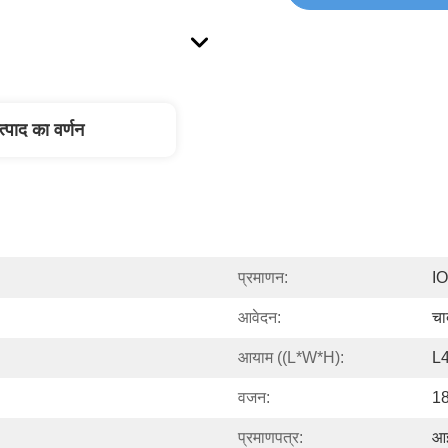
त्पाद का वर्णन
प्रमाणन:
I
आवेदन:
चा
आयाम ((L*W*H):
L
वजन:
18
प्रमाणपत्र:
आ