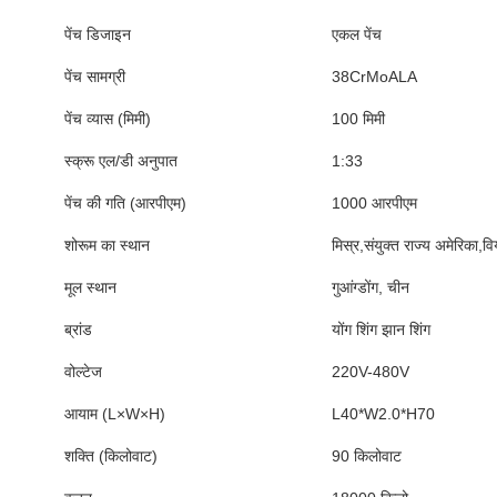
पेंच डिजाइन
एकल पेंच
पेंच सामग्री
38CrMoALA
पेंच व्यास (मिमी)
100 मिमी
स्क्रू एल/डी अनुपात
1:33
पेंच की गति (आरपीएम)
1000 आरपीएम
शोरूम का स्थान
मिस्र,संयुक्त राज्य अमेरिका,व
मूल स्थान
गुआंग्डोंग, चीन
ब्रांड
योंग शिंग झान शिंग
वोल्टेज
220V-480V
आयाम (L×W×H)
L40*W2.0*H70
शक्ति (किलोवाट)
90 किलोवाट