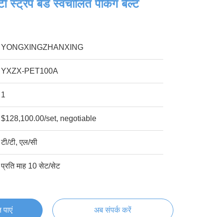
ी स्ट्रैप बैंड स्वचालित पैकिंग बेल्ट
YONGXINGZHANXING
YXZX-PET100A
1
$128,100.00/set, negotiable
टी/टी, एल/सी
प्रति माह 10 सेट/सेट
 पाएं
अब संपर्क करें