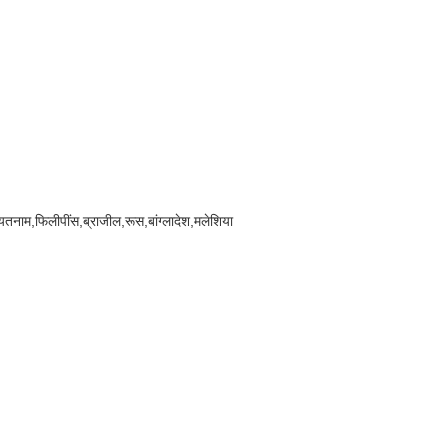
ियतनाम,फिलीपींस,ब्राजील,रूस,बांग्लादेश,मलेशिया