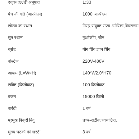
स्क्रू एल/डी अनुपात
1:33
पेंच की गति (आरपीएम)
1000 आरपीएम
शोरूम का स्थान
मिस्र,संयुक्त राज्य अमेरिका,वियतनाम
मूल स्थान
गुआंग्डोंग, चीन
ब्रांड
योंग शिंग झान शिंग
वोल्टेज
220V-480V
आयाम (L×W×H)
L40*W2.0*H70
शक्ति (किलोवाट)
100 किलोवाट
वजन
19000 किलो
वारंटी
1 वर्ष
प्रमुख बिक्री बिंदु
उच्च-सटीक.स्वचालित.
मुख्य घटकों की गारंटी
3 वर्ष