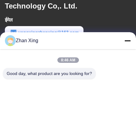
Technology Co,. Ltd.
ईमेल
yongxingzhanxing@163.com
Zhan Xing
कार्य समय
8:00-20:00
8:46 AM
हमारा पता
Good day, what product are you looking for?
पता
नं. 43-101, मेयिंगसेन, शिनपोतु, शिनकियांग समुदाय, शिनहु स्ट्रीट, गुआंगमिंग जिला,
शेन्ज़ेन
टेलीफोन
86-0755-29932659