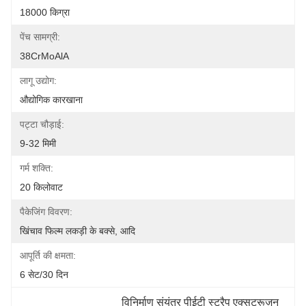
18000 किग्रा
पेंच सामग्री:
38CrMoAlA
लागू उद्योग:
औद्योगिक कारखाना
पट्टा चौड़ाई:
9-32 मिमी
गर्म शक्ति:
20 किलोवाट
पैकेजिंग विवरण:
खिंचाव फिल्म लकड़ी के बक्से, आदि
आपूर्ति की क्षमता:
6 सेट/30 दिन
विनिर्माण संयंत्र पीईटी स्ट्रैप एक्सट्रूज़न 