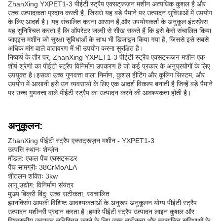
ZhanXing YXPET1-3 पीईटी स्ट्रैप एक्सट्रूज़न मशीन अत्यधिक कुशल है और
उच्च उत्पादकता प्रदान करती है, जिससे यह बड़े पैमाने पर उत्पादन सुविधाओं में उपयोग
के लिए आदर्श है। यह संचालित करना आसान है,और उपयोगकर्ता के अनुकूल इंटरफ़ेस
यह सुनिश्चित करता है कि ऑपरेटर जल्दी से सीख सकते हैं कि इसे कैसे संचालित किया
जाएइस मशीन को सुरक्षा सुविधाओं के साथ भी डिजाइन किया गया है, जिससे इसे सबसे
अधिक मांग वाले वातावरण में भी उपयोग करना सुरक्षित है।
निष्कर्ष के तौर पर, ZhanXing YXPET1-3 पीईटी स्ट्रैप एक्सट्रूज़न मशीन एक
शीर्ष श्रेणी का पीईटी स्ट्रैप विनिर्माण उपकरण है जो कई प्रकार के अनुप्रयोगों के लिए
उपयुक्त है।इसका उच्च गुणवत्ता वाला निर्माण, कुशल हीटिंग और कूलिंग सिस्टम, और
उपयोग में आसानी इसे उन व्यवसायों के लिए एक आदर्श विकल्प बनाती है जिन्हें बड़े पैमाने
पर उच्च गुणवत्ता वाले पीईटी स्ट्रैप का उत्पादन करने की आवश्यकता होती है।
अनुकूलन:
ZhanXing पीईटी स्ट्रैप एक्सट्रूज़न मशीन - YXPET1-3
उत्पत्ति स्थानः शेन्ज़ेन
मॉडल: एकल पेंच एक्सट्रूडर
पेंच सामग्रीः 38CrMoALA
शीतलन शक्तिः 3kw
लागू उद्योग: विनिर्माण संयंत्र
मुख्य बिक्री बिंदुः उच्च सटीकता, स्वचालित
झानक्सिंग आपकी विशिष्ट आवश्यकताओं के अनुरूप अनुकूलन योग्य पीईटी स्ट्रैप
उत्पादन मशीनरी प्रदान करता है।हमारे पीईटी स्ट्रैप उत्पादन लाइन कुशल और
विश्वसनीय उत्पादन सुनिश्चित करने के लिए उच्च सटीकता और स्वचालित सुविधाओं के