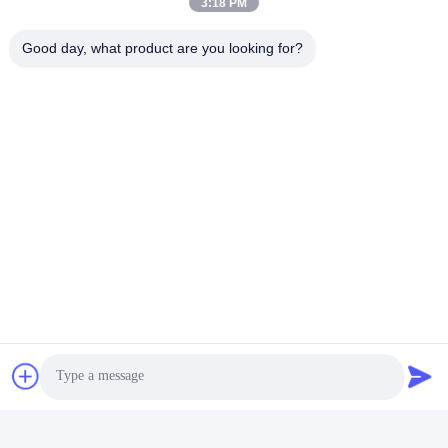
3:18 PM
हमारा पता
Good day, what product are you looking for?
पता
नं. 43-101, मेयिंगसेन, शिनपोतु, शिनकियांग समुदाय, शिनहु स्ट्रीट, गुआंगमिंग जिला,
शेन्ज़ेन
टेलीफोन
86-0755-29932659
चीन अच्छी गुणवत्ता पीपी पट्टा बनाने की मशीन आपूर्तिकर्ता. कॉपीराइट © -2026
Shenzhen Yong Xing Zhan Xing Technology Co,. Ltd. सभी अधिकार
सुरक्षित हैं।
गोपनीयता नीति
|
साइटमैप