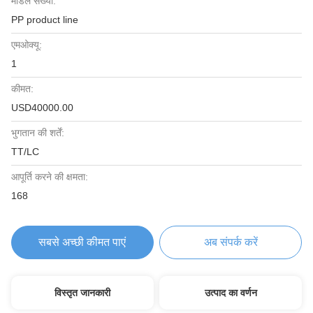
मॉडल संख्या:
PP product line
एमओक्यू:
1
कीमत:
USD40000.00
भुगतान की शर्तें:
TT/LC
आपूर्ति करने की क्षमता:
168
सबसे अच्छी कीमत पाएं
अब संपर्क करें
विस्तृत जानकारी
उत्पाद का वर्णन