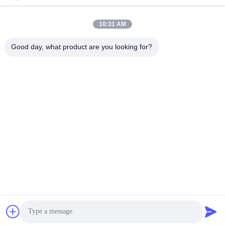
कार्य समय
8:00-20:00
10:31 AM
हमारा पता
Good day, what product are you looking for?
पता
नं. 43-101, मेयिंगसेन, शिनपोतु, शिनकियांग समुदाय, शिनहु स्ट्रीट, गुआंगमिंग जिला,
शेन्ज़ेन
टेलीफोन
86-0755-29932659
चीन अच्छी गुणवत्ता पीपी पट्टा बनाने की मशीन आपूर्तिकर्ता. कॉपीराइट © -2026
Shenzhen Yong Xing Zhan Xing Technology Co,. Ltd. सभी अधिकार
सुरक्षित हैं।
गोपनीयता नीति
|
साइटमैप