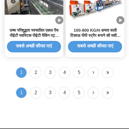
उच्च परिशुद्धता स्वचालित एकल पेंच
100-800 KG/H क्षमता वाली
पीईटी प्लास्टिक पीईटी पैकिंग पट्टा
टिकाऊ पीपी स्ट्रैप बनाने की मशीन,
उत्पादन लाइन के लिए पट्टा बनाने की
9–32 मिमी चौड़ाई, और रसद और
मशीन
शिपिंग के लिए वैकल्पिक एम्बॉसिंग पैटर्न
सबसे अच्छी कीमत पाएं
सबसे अच्छी कीमत पाएं
1
2
3
4
5
1
2
3
4
5