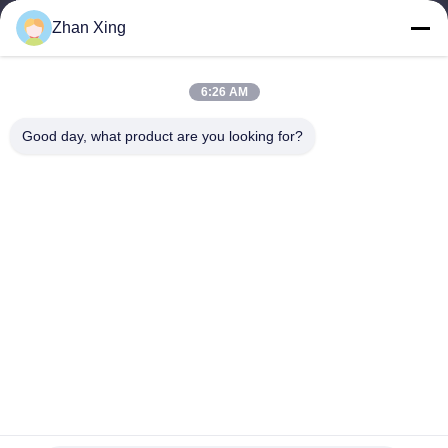
yongxingzhanxing@163.com
Zhan Xing
कार्य समय
8:00-20:00
6:26 AM
हमारा पता
Good day, what product are you looking for?
पता
नं. 43-101, मेयिंगसेन, शिनपोतु, शिनकियांग समुदाय, शिनहु स्ट्रीट, गुआंगमिंग जिला,
शेन्ज़ेन
टेलीफोन
86-0755-29932659
चीन अच्छी गुणवत्ता पीपी पट्टा बनाने की मशीन आपूर्तिकर्ता. कॉपीराइट © -2026
Shenzhen Yong Xing Zhan Xing Technology Co,. Ltd. सभी अधिकार
सुरक्षित हैं।