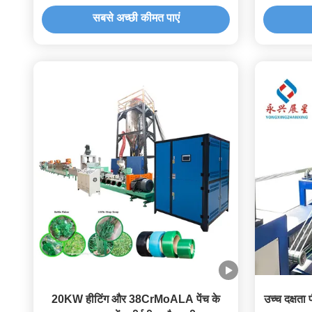
सबसे अच्छी कीमत पाएं
20KW हीटिंग और 38CrMoALA पेंच के
उच्च दक्षता