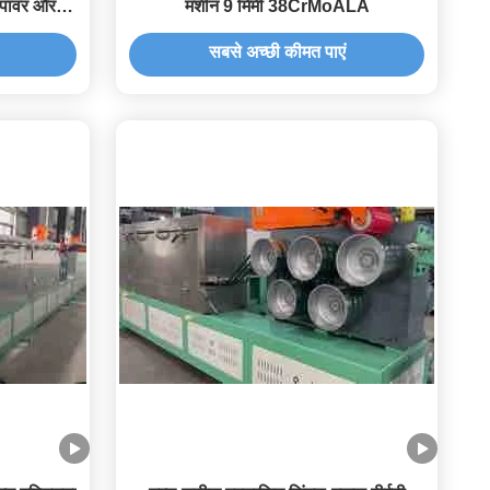
 पावर और
मशीन 9 मिमी 38CrMoALA
सबसे अच्छी कीमत पाएं