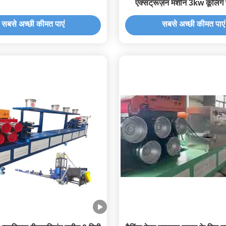
एक्सट्रूज़न मशीन 3kw कूलिंग
आउटपुट के साथ
सबसे अच्छी कीमत पाएं
सबसे अच्छी कीमत पाएं