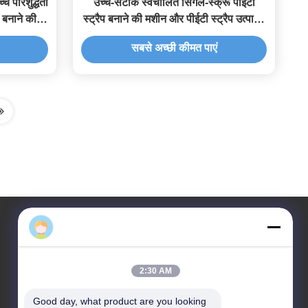
्च परिशुद्धता
उच्च-सटीक स्वचालित सिंगल-स्क्रू पीईटी
 बनाने की
स्ट्रैप बनाने की मशीन और पीईटी स्ट्रैप उत्पादन
लाइन
सबसे अच्छी कीमत पाएं
हमारा पता
2:30 AM
पता
नं. 43-101, मेयिंगसेन, शिनपोतु, शिनकियांग समुदाय, शिनहु स्ट्रीट,
Good day, what product are you looking 