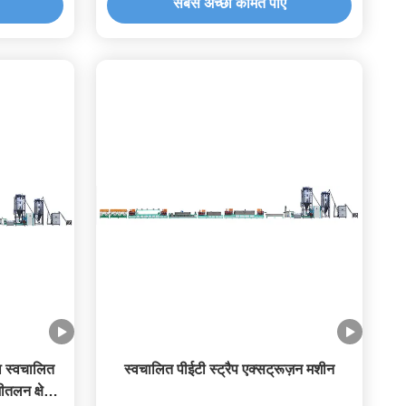
सबसे अच्छी कीमत पाएं
ा स्वचालित
स्वचालित पीईटी स्ट्रैप एक्सट्रूज़न मशीन
लन क्षेत्रों