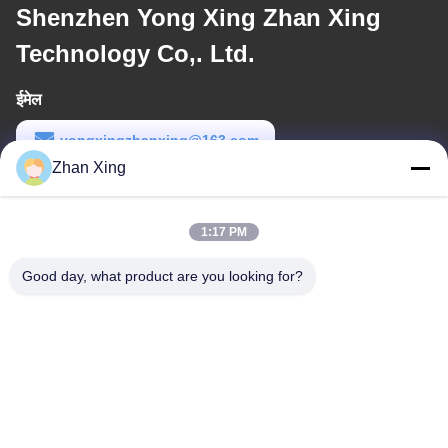
Shenzhen Yong Xing Zhan Xing
Technology Co,. Ltd.
ईमेल
yongxingzhanxing@163.com
Zhan Xing
कार्य समय
8:00-20:00
1:17 PM
हमारा पता
Good day, what product are you looking for?
पता
नं. 43-101, मेयिंगसेन, शिनपोतु, शिनकियांग समुदाय, शिनहु स्ट्रीट, गुआंगमिंग जिला,
शेन्ज़ेन
टेलीफोन
86-0755-29932659