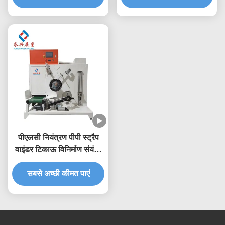
पीएलसी नियंत्रण पीपी स्ट्रैप
वाइंडर टिकाऊ विनिर्माण संयंत्र
संचालन और रखरखाव के लिए
सबसे अच्छी कीमत पाएं