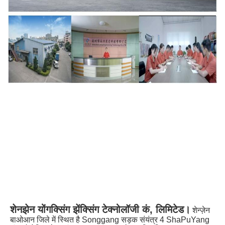
शेनझेन योंगक्सिंग झेंक्सिंग टेक्नोलॉजी कं, लिमिटेड।
शेन्ज़ेन 
बाओआन जिले में स्थित है Songgang सड़क संयंत्र 4 ShaPuYang 