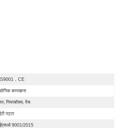
OS9001，CE
्योगिक कारखाना
र, गियरबॉक्स, पेंच
ईटी पट्टा
ईएसओ 9001/2015