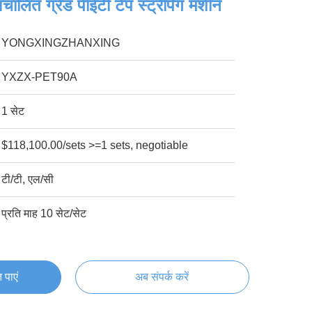
वचालित ग्रेड पीईटी टेप स्ट्रैपिंग मशीन
YONGXINGZHANXING
YXZX-PET90A
1 सेट
$118,100.00/sets >=1 sets, negotiable
टी/टी, एल/सी
प्रति माह 10 सेट/सेट
 पाएं
अब संपर्क करें