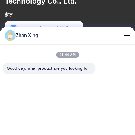
Technology Co,. Ltd.
ईमेल
yongxingzhanxing@163.com
Zhan Xing
कार्य समय
8:00-20:00
11:44 AM
हमारा पता
Good day, what product are you looking for?
पता
नं. 43-101, मेयिंगसेन, शिनपोतु, शिनकियांग समुदाय, शिनहु स्ट्रीट, गुआंगमिंग जिला,
शेन्ज़ेन
टेलीफोन
86-0755-29932659