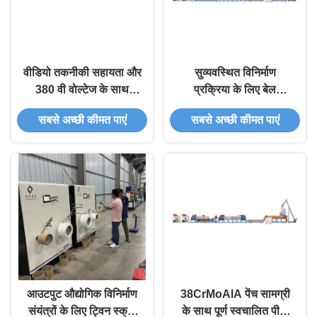
वीडियो तकनीकी सहायता और
सुव्यवस्थित विनिर्माण
380 वी वोल्टेज के साथ
प्रक्रिया के लिए बेल
सिंगल स्क्रू प्लास्टिक स्ट्रैप
सहिष्णुता मोटाई±0.03 मिमी
सबसे अच्छी कीमत पाएं
सबसे अच्छी कीमत पाएं
बनाने की मशीन
प्लास्टिक स्ट्रैप बनाने की
मशीन
आउटपुट औद्योगिक विनिर्माण
38CrMoAlA पेंच सामग्री
संयंत्रों के लिए ट्विन स्क्रू
के साथ पूर्ण स्वचालित पीपी